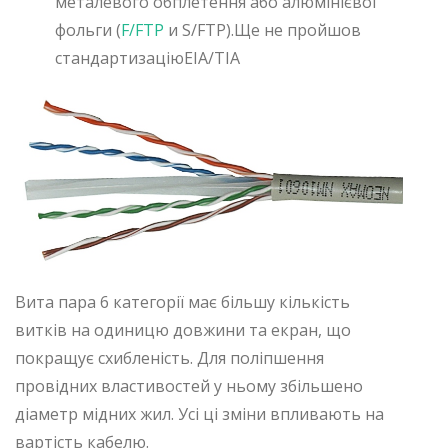
металевого обплетення або алюмінієвої
фольги (
F/FTP
и S/FTP).Ще не пройшов
стандартизаціюEIA/TIA
Вита пара 6 категорії має більшу кількість
витків на одиницю довжини та екран, що
покращує схибленість. Для поліпшення
провідних властивостей у ньому збільшено
діаметр мідних жил. Усі ці зміни впливають на
вартість кабелю.