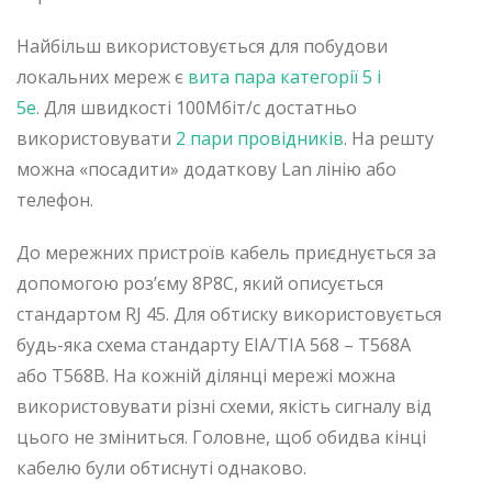
Найбільш використовується для побудови
локальних мереж є
вита пара категорії 5 і
5е
. Для швидкості 100Мбіт/с достатньо
використовувати
2 пари провідників
. На решту
можна «посадити» додаткову Lan лінію або
телефон.
До мережних пристроїв кабель приєднується за
допомогою роз’єму 8P8C, який описується
стандартом RJ 45. Для обтиску використовується
будь-яка схема стандарту EIA/TIA 568 – T568A
або T568B. На кожній ділянці мережі можна
використовувати різні схеми, якість сигналу від
цього не зміниться. Головне, щоб обидва кінці
кабелю були обтиснуті однаково.