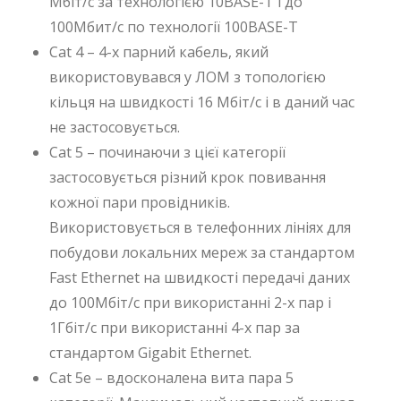
Мбіт/с за технологією 10BASE-T і до
100Мбит/с по технології 100BASE-T
Cat 4 – 4-х парний кабель, який
використовувався у ЛОМ з топологією
кільця на швидкості 16 Мбіт/с і в даний час
не застосовується.
Cat 5 – починаючи з цієї категорії
застосовується різний крок повивання
кожної пари провідників.
Використовується в телефонних лініях для
побудови локальних мереж за стандартом
Fast Ethernet на швидкості передачі даних
до 100Мбіт/с при використанні 2-х пар і
1Гбіт/с при використанні 4-х пар за
стандартом Gigabit Ethernet.
Cat 5e – вдосконалена вита пара 5