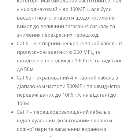
категорії. Максимальний частотний сигнал
у них однаковий – до 100МГц, але були
введені нові стандарти щодо посилення
вимог до величини загасання сигналу та
зниження перехресних перешкод.
Cat 6 – 4-х парний неекранований кабель із
пропускною здатністю 250 МГц та
швидкістю передачі до 10Гбіт/с на відстані
до 50м.
Cat 6a – екранований 4-х парний кабель з
діапазоном частоти 500МГц та швидкістю
передачі даних до 10Гбіт/с на відстані до
100м.
Cat 7 – перешкодозахищений кабель з
індивідуальним фольгованим екраном
кожної пари та загальним екраном з