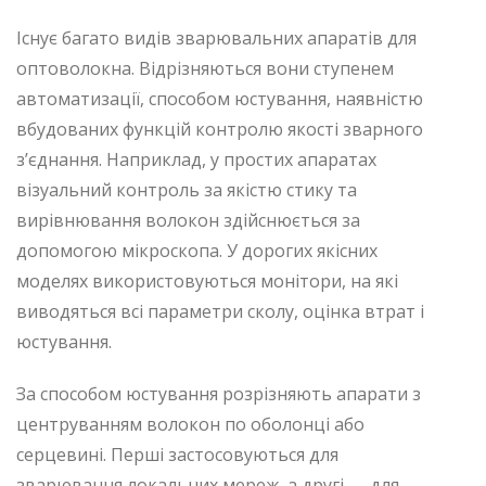
Існує багато видів зварювальних апаратів для
оптоволокна. Відрізняються вони ступенем
автоматизації, способом юстування, наявністю
вбудованих функцій контролю якості зварного
з’єднання. Наприклад, у простих апаратах
візуальний контроль за якістю стику та
вирівнювання волокон здійснюється за
допомогою мікроскопа. У дорогих якісних
моделях використовуються монітори, на які
виводяться всі параметри сколу, оцінка втрат і
юстування.
За способом юстування розрізняють апарати з
центруванням волокон по оболонці або
серцевині. Перші застосовуються для
зварювання локальних мереж, а другі — для