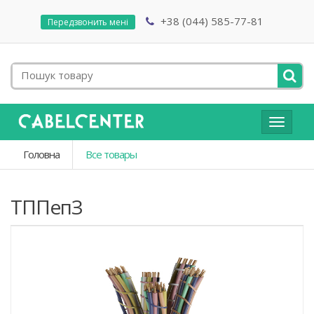
+38 (044) 585-77-81
Передзвонить мені
Toggle
navigat
Головна
Все товары
ТППепЗ