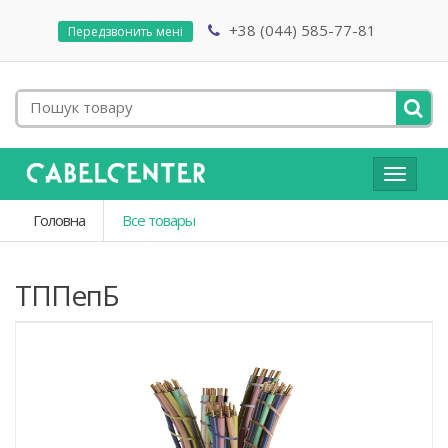
+38 (044) 585-77-81
Передзвонить мені
Toggle
navigat
Головна
Все товары
ТППепБ