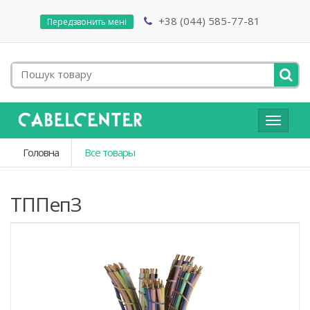
+38 (044) 585-77-81
Передзвонить мені
Toggle
navigat
Головна
Все товары
ТППепЗ