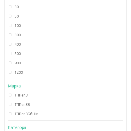
30
50
100
300
400
500
900
1200
Марка
ТППепЗ
ТППепЗБ
ТППепЗБбШп
Категорії