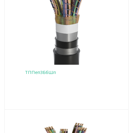
ТППепЗБбШп