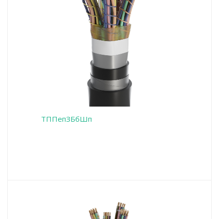
ТППепЗБбШп