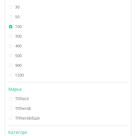
30
50
100
300
400
500
900
1200
Марка
ТППепЗ
ТППепЗБ
ТППепЗБбШп
Категорії