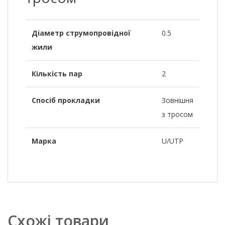
Діаметр струмопровідної
0.5
жили
Кількість пар
2
Спосіб прокладки
Зовнішня
з тросом
Марка
U/UTP
Схожі товари