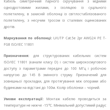
Кабель симетричний парного скручування з мідними
однодротовими жилами, з ізоляцією із суцільного
поліетилену, в захисній оболонці із світлостабілізованого
поліетилену, з несучим тросом із сталевих оцинкованих
дротів.
Маркування по оболонці:
U/UTP Cat.5e 2pr AWG24 PE T-
FG8 ISO/IEC 11801
Призначення:
для структурованих кабельних систем
ISO/IEC 11801 (канали класу D) і систем широкосмугового
доступу з параметрами передачі до 100 МГц і робочою
напругою до 145 В змінного струму. Призначений для
зовнішньої прокладки, для протягування між опорами або
будинками на відстані до 100м. Колір оболонки – чорний.
Умови експлуатації:
Монтаж кабелю проводиться за
температури не нижче -15℃. Мінімальний допустимий радіус