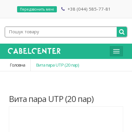
+38 (044) 585-77-81
Передзвонить мені
Toggle
navigat
Головна
Вита пара UTP (20 пар)
Вита пара UTP (20 пар)