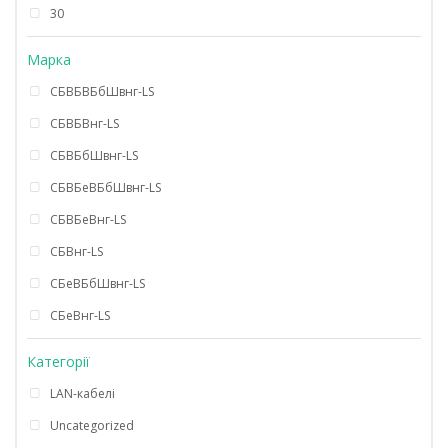
30
Марка
СБВБВБбШвнг-LS
СБВБВнг-LS
СБВБбШвнг-LS
СБВБеВБбШвнг-LS
СБВБеВнг-LS
СБВнг-LS
СБеВБбШвнг-LS
СБеВнг-LS
Категорії
LAN-кабелі
Uncategorized