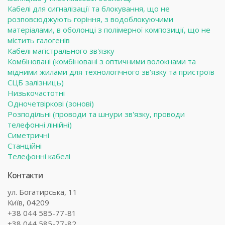
Кабелі для сигналізації та блокування, що не
розповсюджують горіння, з водоблокуючими
матеріалами, в оболонці з полімерної композиції, що не
містить галогенів
Кабелі магістрального зв'язку
Комбіновані (комбіновані з оптичними волокнами та
мідними жилами для технологічного зв'язку та пристроїв
СЦБ залізниць)
Низькочастотні
Одночетвіркові (зонові)
Розподільні (проводи та шнури зв'язку, проводи
телефонні лінійні)
Симетричні
Станційні
Телефонні кабелі
Контакти
ул. Богатирська, 11
Київ, 04209
+38 044 585-77-81
+38 044 585-77-82