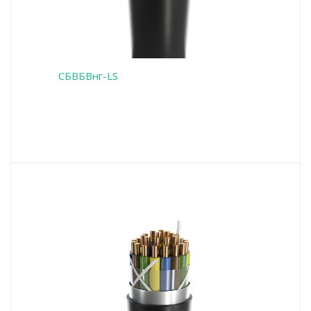
СБВБВнг-LS