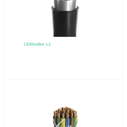
СБВБеВнг-LS