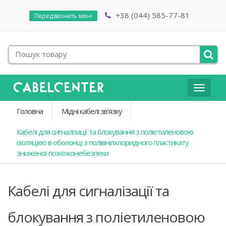
+38 (044) 585-77-81
Передзвонить мені
Toggle
navigat
Головна
Мідні кабелі зв'язку
Кабелі для сигналізації та блокування з поліетиленовою
ізоляцією в оболонці з полівінілхлоридного пластикату
зниженої пожежонебезпеки
Кабелі для сигналізації та
блокування з поліетиленовою