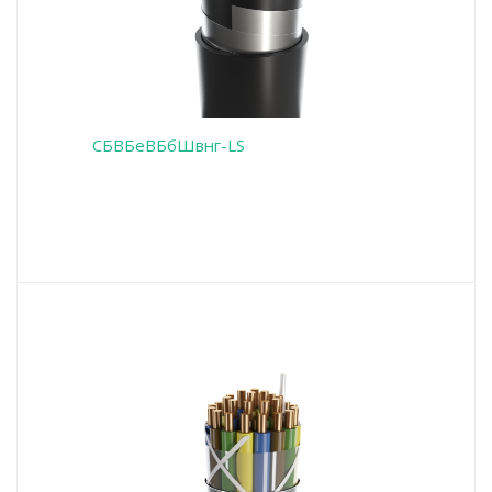
СБВБеВБбШвнг-LS