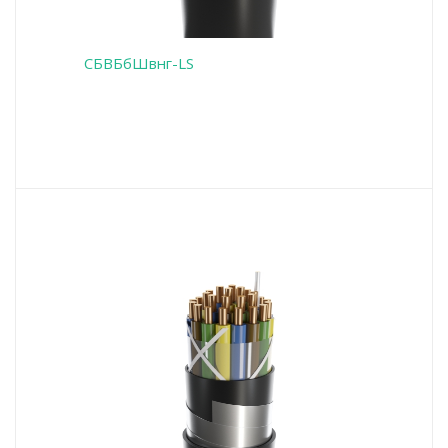
СБВБбШвнг-LS