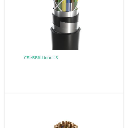
СБеВБбШвнг-LS