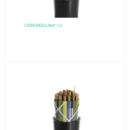
СБВБВБбШвнг-LS