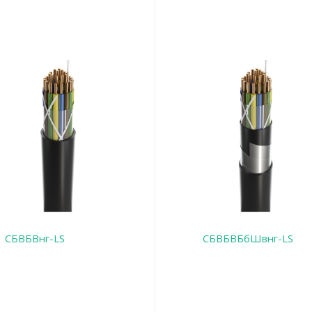
СБВБВнг-LS
СБВБВБбШвнг-LS