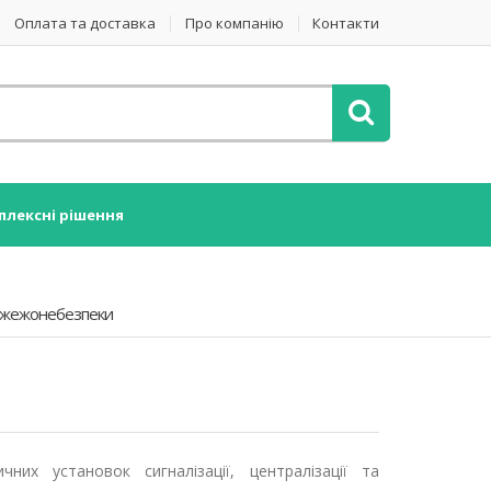
Оплата та доставка
Про компанію
Контакти
плексні рішення
 пожежонебезпеки
их установок сигналізації, централізації та