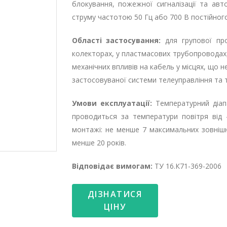
блокування, пожежної сигналізації та авт
струму частотою 50 Гц або 700 В постійного
Області застосування:
для групової про
колекторах, у пластмасових трубопроводах,
механічних впливів на кабель у місцях, що
застосовуваної системи телеуправління та т
Умови експлуатації:
Температурний діапа
проводиться за температури повітря від 
монтажі: не менше 7 максимальних зовнішн
менше 20 років.
Відповідає вимогам:
ТУ 16.К71-369-2006
ДІЗНАТИСЯ
ЦІНУ