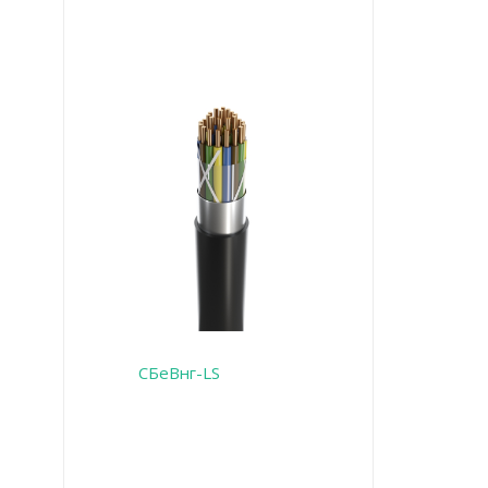
СБеВнг-LS