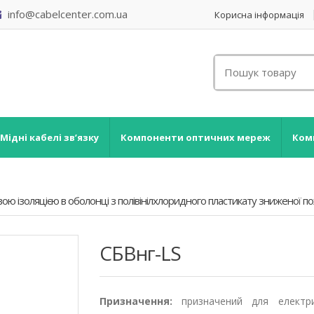
info@cabelcenter.com.ua
Корисна інформація
Мідні кабелі зв’язку
Компоненти оптичних мереж
Ком
новою ізоляцією в оболонці з полівінілхлоридного пластикату зниженої
СБВнг-LS
Призначення:
призначений для електричн