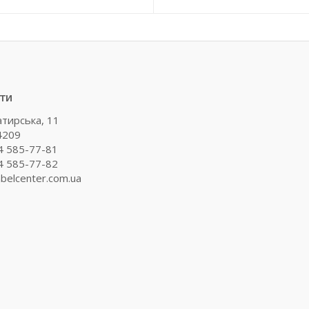
ти
атирська, 11
4209
4 585-77-81
4 585-77-82
belcenter.com.ua