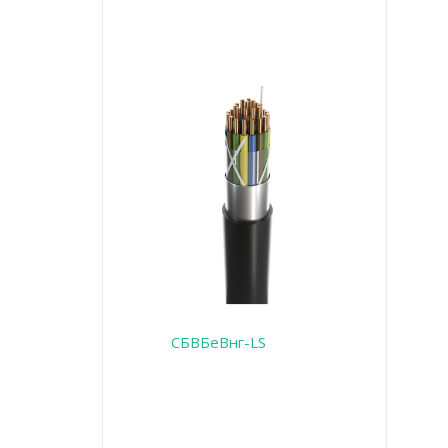
СБВБеВнг-LS