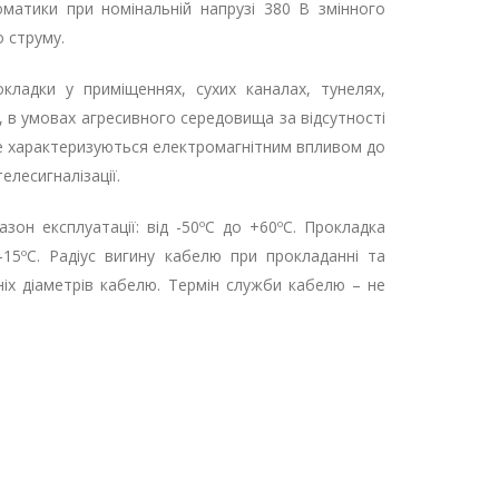
оматики при номінальній напрузі 380 В змінного
 струму.
кладки у приміщеннях, сухих каналах, тунелях,
 в умовах агресивного середовища за відсутності
 не характеризуються електромагнітним впливом до
елесигналізації.
зон експлуатації: від -50ºС до +60ºC. Прокладка
-15ºС. Радіус вигину кабелю при прокладанні та
іх діаметрів кабелю. Термін служби кабелю – не