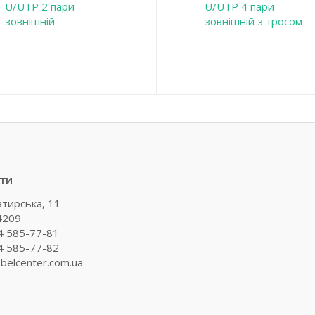
U/UTP 2 пари
U/UTP 4 пари
зовнішній
зовнішній з тросом
ти
атирська, 11
4209
4 585-77-81
4 585-77-82
belcenter.com.ua