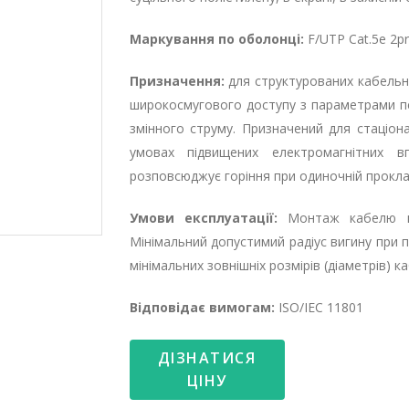
Маркування по оболонці:
F/UTP Cat.5e 2p
Призначення:
для структурованих кабельни
широкосмугового доступу з параметрами п
змінного струму. Призначений для стаціон
умовах підвищених електромагнітних в
розповсюджує горіння при одиночній прокла
Умови експлуатації:
Монтаж кабелю п
Мінімальний допустимий радіус вигину при 
мінімальних зовнішніх розмірів (діаметрів) к
Відповідає вимогам:
ISO/IEC 11801
ДІЗНАТИСЯ
ЦІНУ