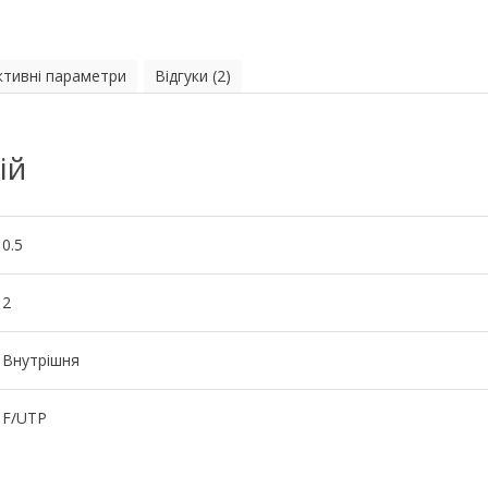
ктивні параметри
Відгуки (2)
ій
0.5
2
Внутрішня
F/UTP