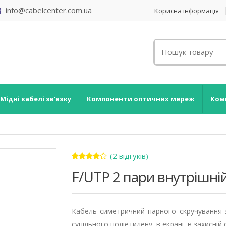
info@cabelcenter.com.ua
Корисна інформація
Мідні кабелі зв’язку
Компоненти оптичних мереж
Ком
(
2
відгуків)
Рейтинг
2
F/UTP 2 пари внутрішні
4.00
з 5
на
основі
опитування
покупців
Кабель симетричний парного скручування 
суцільного поліетилену, в екрані, в захисній