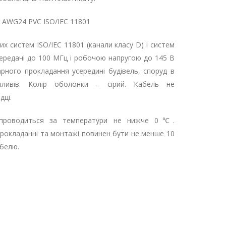
r AWG24 PVC ISO/IEC 11801
х систем ISO/IEC 11801 (канали класу D) і систем
ередачі до 100 МГц і робочою напругою до 145 В
арного прокладання усередині будівель, споруд в
пливів. Колір оболонки – сірий. Кабель не
дці.
роводиться за температури не нижче 0℃.
прокладанні та монтажі повинен бути не менше 10
абелю.