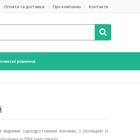
Оплата та доставка
Про компанію
Контакти
плексні рішення
й
з мідними однодротовими жилами, з ізоляцією із
 оболонці із ПВХ пластикату.