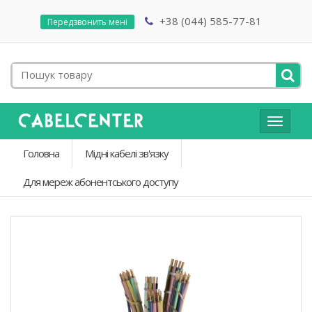
+38 (044) 585-77-81
Передзвонить мені
Toggle
navigat
Головна
Мідні кабелі зв'язку
Для мереж абонентського доступу