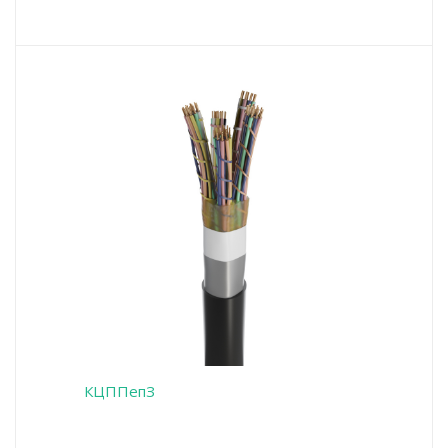
КЦППепЗ