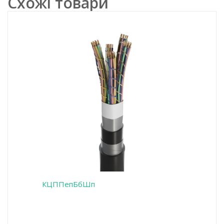
Схожі товари
КЦППепБбШп