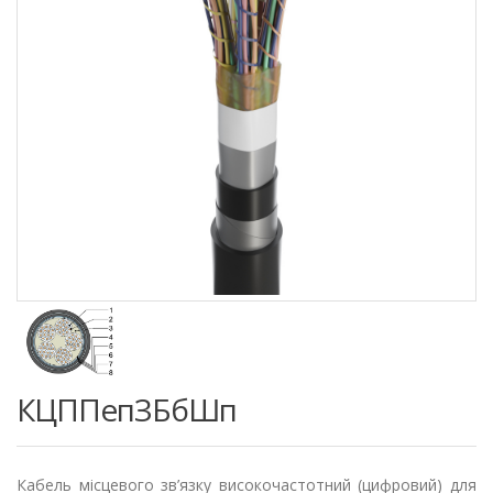
КЦППепЗБбШп
Кабель місцевого зв’язку високочастотний (цифровий) для