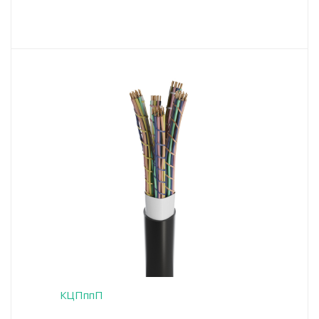
КЦПппП