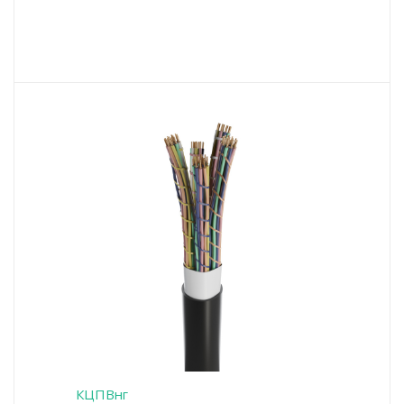
КЦПВнг