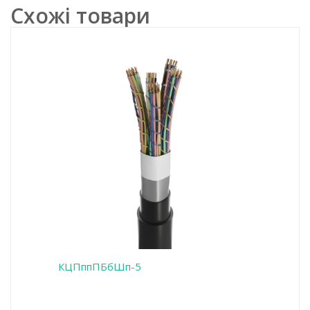
Схожі товари
КЦПппПБбШп-5