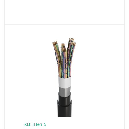
КЦППеп-5