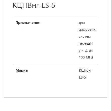
КЦПВнг-LS-5
Призначення
для
цифрових
систем
передачі
у ч. д. до
100 МГц
Марка
КЦПВнг-
LS-5