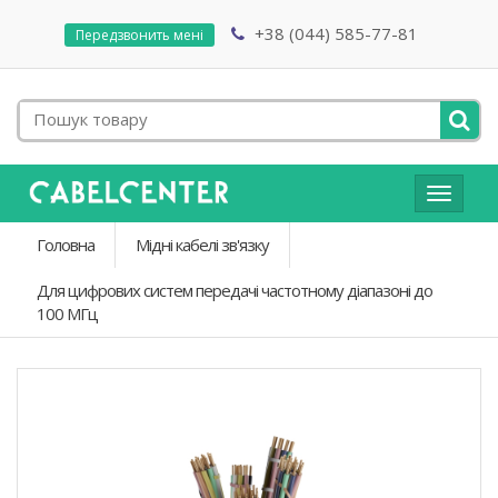
+38 (044) 585-77-81
Передзвонить мені
Toggle
navigat
Головна
Мідні кабелі зв'язку
Для цифрових систем передачі частотному діапазоні до
100 МГц