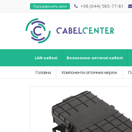
+38 (044) 585-77-81
Передзвонить мені
LAN-кабелі
Волоконно-оптичні кабелі
Головна
Компоненти оптичних мереж
П