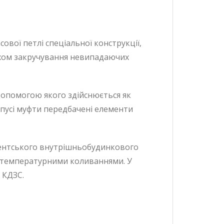
вої петлі спеціальної конструкції,
ляхом закручування невипадаючих
 допомогою якого здійснюється як
орпусі муфти передбачені елементи
онентського внутрішньобудинкового
 температурними коливаннями. У
 КДЗС.