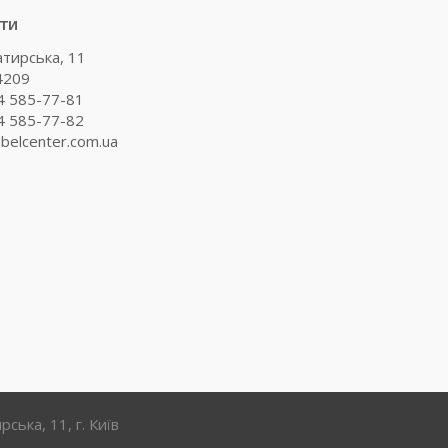
ти
атирська, 11
4209
4 585-77-81
4 585-77-82
belcenter.com.ua
ирська, 11, г. Київ