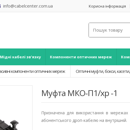
info@cabelcenter.com.ua
Корисна інформація
Мідні кабелі зв’язку
Компоненти оптичних мереж
Ком
асивні компоненти оптичних мереж
Оптичні муфти, бокси, касети
Муфта МКО-П1/хр -1
Призначена для використання в мережах 
абонентського дроп-кабелю на внутрішній.