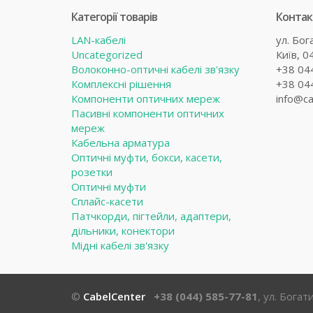
Категорії товарів
Контак
LAN-кабелі
ул. Бог
Uncategorized
Київ, 0
Волоконно-оптичні кабелі зв'язку
+38 04
Комплексні рішення
+38 04
Компоненти оптичних мереж
info@ca
Пасивні компоненти оптичних
мереж
Кабельна арматура
Оптичні муфти, бокси, касети,
розетки
Оптичні муфти
Сплайс-касети
Патчкорди, пігтейли, адаптери,
дільники, конектори
Мідні кабелі зв'язку
©
CabelCenter
+38 (044) 585-77-81
, ул. Богат