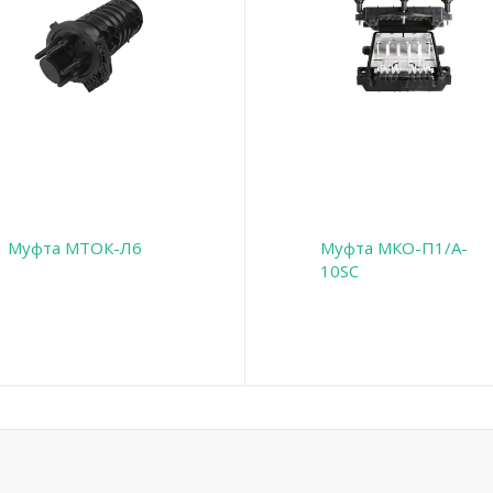
Муфта МТОК-Л6
Муфта МКО-П1/A-
10SC