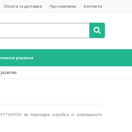
Оплата та доставка
Про компанію
Контакти
плексні рішення
, розетки
FTTH/PON як перехідна коробка із зовнішнього