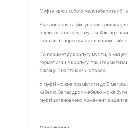
Муфта являє собою малогабаритний г
Відкривання та фіксування кришки у в
відлитої на корпусі муфти. Фіксація 
гвинтів, і запресованих в корпус гайок.
По периметру корпусу муфти, в місцях
герметизація корпусу, так і герметиза
фіксації її на стінах чи опорах.
У муфті можна розмістити до 5 метрі
кабелю. Запас дроп-кабелю може бут
муфті встановлено ложемент з адаптер
Маркування