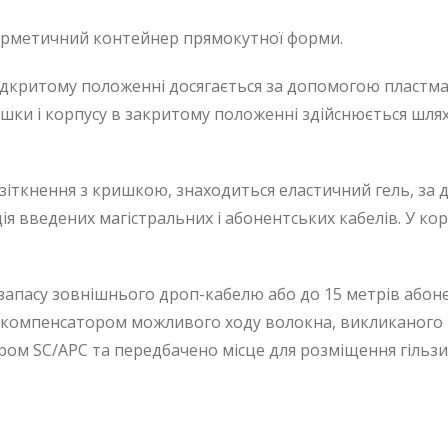
ерметичний контейнер прямокутної форми.
ідкритому положенні досягається за допомогою пластмасо
кришки і корпусу в закритому положенні здійснюється ш
 зіткнення з кришкою, знаходиться еластичний гель, за
ція введених магістральних і абонентських кабелів. У к
в запасу зовнішнього дроп-кабелю або до 15 метрів аб
и компенсатором можливого ходу волокна, викликаного
ом SC/APC та передбачено місце для розміщення гільзи