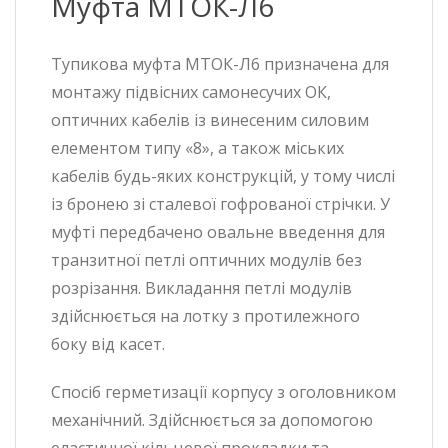
Муфта МТОК-Л6
Тупикова муфта МТОК-Л6 призначена для
монтажу підвісних самонесучих ОК,
оптичних кабелів із винесеним силовим
елементом типу «8», а також міських
кабелів будь-яких конструкцій, у тому числі
із бронею зі сталевої гофрованої стрічки. У
муфті передбачено овальне введення для
транзитної петлі оптичних модулів без
розрізання. Викладання петлі модулів
здійснюється на лотку з протилежного
боку від касет.
Спосіб герметизації корпусу з оголовником
механічний. Здійснюється за допомогою
еластичної кільцевої прокладки та