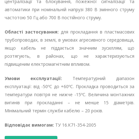
централізації та блокування, пожежної сигналізації та
автоматики при номінальній напрузі 380 В змінного струму
частотою 50 Гц або 700 В постійного струму.
Області застосування:
для прокладання в пластмасових
трубопроводах, в землі, в умовах агресивного середовища,
якщо кабель не піддається значним зусиллям, що
розтягують, в районах, що не характеризуються
підвищеним електромагнітним впливом.
Умови експлуатації:
Температурний діапазон
експлуатації: від -50ºС до +60ºC. Прокладка проводиться за
температури повітря не нижче -15ºС. Величина монтажних
вигинів при прокладанні – не менше 15 діаметрів.
Мінімальний термін служби кабелю – 20 років.
Відповідає вимогам:
ТУ 16.К71-354-2005