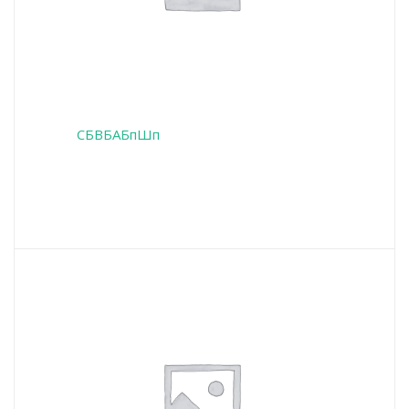
СБВБАБпШп