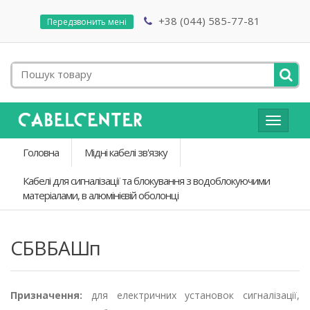
+38 (044) 585-77-81
Передзвонить мені
Toggle
navigat
Головна
Мідні кабелі зв'язку
Кабелі для сигналізації та блокування з водоблокуючими
матеріалами, в алюмінієвій оболонці
СБВБАШп
Призначення:
для електричних установок сигналізації,