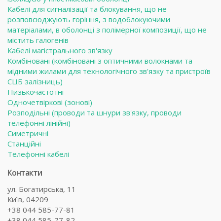
Кабелі для сигналізації та блокування, що не
розповсюджують горіння, з водоблокуючими
матеріалами, в оболонці з полімерної композиції, що не
містить галогенів
Кабелі магістрального зв'язку
Комбіновані (комбіновані з оптичними волокнами та
мідними жилами для технологічного зв'язку та пристроїв
СЦБ залізниць)
Низькочастотні
Одночетвіркові (зонові)
Розподільні (проводи та шнури зв'язку, проводи
телефонні лінійні)
Симетричні
Станційні
Телефонні кабелі
Контакти
ул. Богатирська, 11
Київ, 04209
+38 044 585-77-81
+38 044 585-77-82