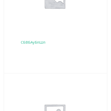
СБВБАуБпШп