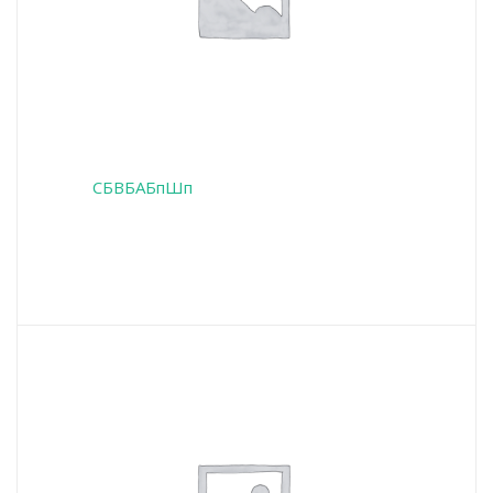
СБВБАБпШп