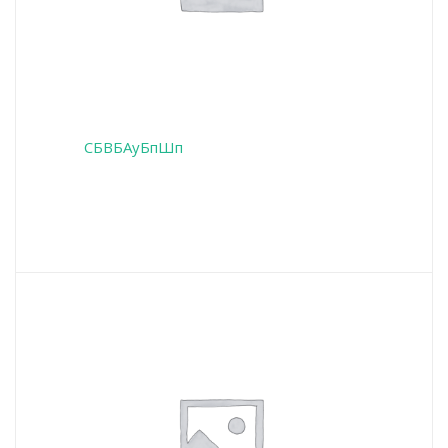
СБВБАуБпШп