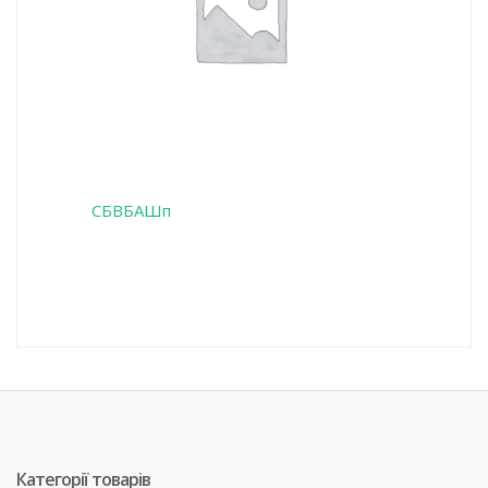
СБВБАШп
Категорії товарів