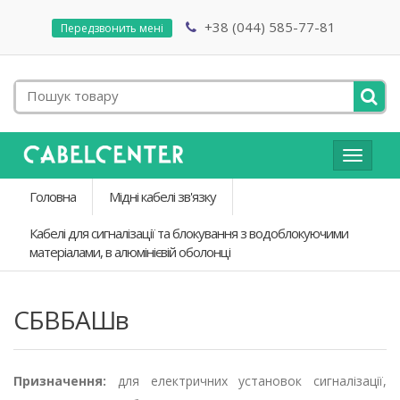
+38 (044) 585-77-81
Передзвонить мені
Toggle
navigat
Головна
Мідні кабелі зв'язку
Кабелі для сигналізації та блокування з водоблокуючими
матеріалами, в алюмінієвій оболонці
СБВБАШв
Призначення:
для електричних установок сигналізації,