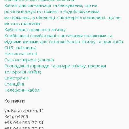
Кабелі для сигналізації та блокування, що не
розповсюджують горіння, з водоблокуючими
матеріалами, в оболонці з полімерної композиції, що не
містить галогенів
Кабелі магістрального зв'язку
Комбіновані (комбіновані з оптичними волокнами та
мідними жилами для технологічного зв'язку та пристроїв
СЦБ залізниць)
Низькочастотні
Одночетвіркові (зонові)
Розподільні (проводи та шнури зв'язку, проводи
телефонні лінійні)
Симетричні
Станційні
Телефонні кабелі
Контакти
ул. Богатирська, 11
Київ, 04209
+38 044 585-77-81
+38 044 585-77-82