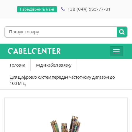
+38 (044) 585-77-81
Передзвонить мені
Toggle
navigat
Головна
Мідні кабелі зв'язку
Для цифрових систем передачі частотному діапазоні до
100 МГц