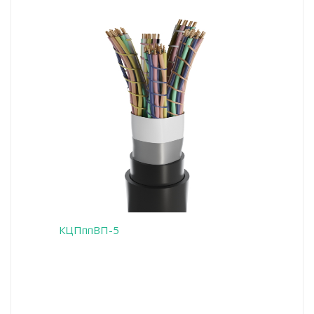
КЦПппВП-5