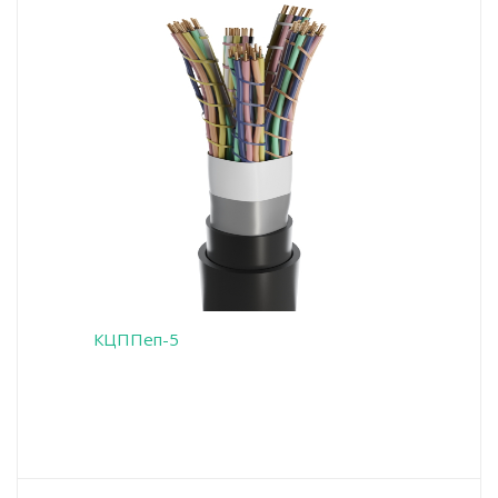
КЦППеп-5