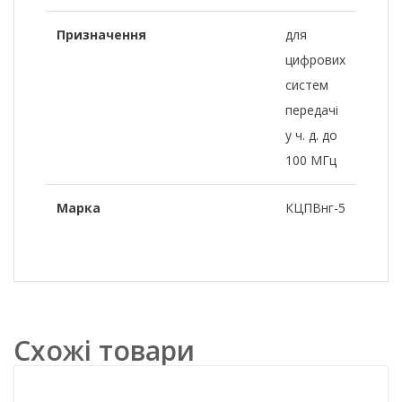
Призначення
для
цифрових
систем
передачі
у ч. д. до
100 МГц
Марка
КЦПВнг-5
Схожі товари